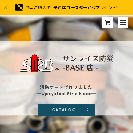
商品ご購入で
「予約席コースター」
1枚プレゼント！
─消防ホースで作りました─
─Upcycled fire hose─
CATALOG