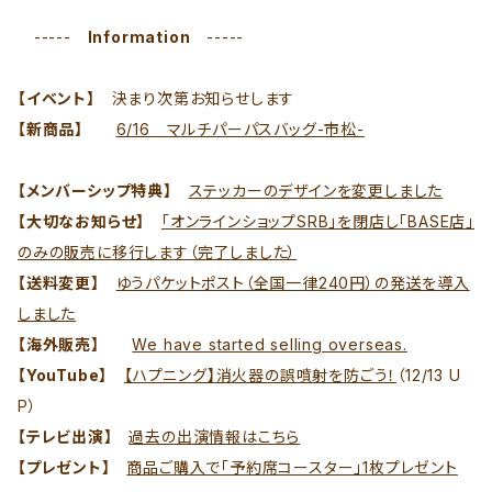
-----
Information
-----
【イベント】
決まり次第お知らせします
【新商品】
6/16 マルチパーパスバッグ-市松-
【メンバーシップ特典】
ステッカーのデザインを変更しました
【大切なお知らせ】
「オンラインショップSRB」を閉店し「BASE店」
のみの販売に移行します（完了しました）
【送料変更】
ゆうパケットポスト（全国一律240円）の発送を導入
しました
【海外販売】
We have started selling overseas.
【YouTube】
【ハプニング】消火器の誤噴射を防ごう！
（12/13 U
P）
【テレビ出演】
過去の出演情報はこちら
【プレゼント】
商品ご購入で「予約席コースター」1枚プレゼント