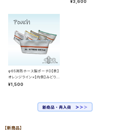
014-c
¥3,600
φ65消防ホース製ポーチD【表】
オレンジライン×【内側】みどり
色（ファスナー5色）
¥1,500
【新商品】