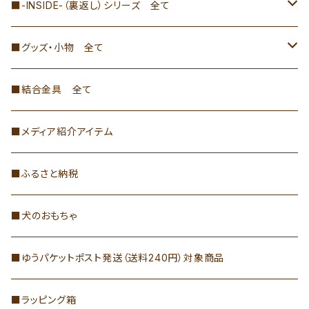
≫トートバッグ
■-INSIDE-（裏返し）シリーズ 全て
H26×W37×D10
≫ハンドバッグ
≫トートバッグ・ハンドバッグ
■グッズ・小物 全て
H26×W37×D10（ファスナー・ポケット付き）
≫ドラム型バッグ
≫ドラム型バッグ
≫結合金具の商品（ペン立てなど）
■結合金具 全て
トートバッグ(L)-INSIDE-
≫≫ドラム型バッグ（INSIDE以外）
≫Hang Bag
≫小物・その他
≫ペンケース・ポーチ
■メディア紹介アイテム
≫≫ドラム型バッグ-INSIDE-
≫INSIDEシリーズのバッグ
≫小物・生活雑貨
■ふるさと納税
≫キーホルダー・ショルダーストラップ
■犬のおもちゃ
≫小さな腰袋
■ゆうパケットポスト発送（送料240円）対象商品
≫小銭入れ・名刺入れ
■ラッピング箱