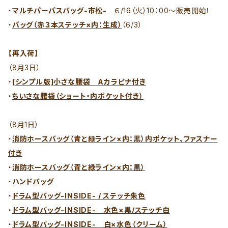
・
マルチパーパスバッグ-市松-
６/16（火）10：00～販売開始！
・
バッグ（赤３本ステッチ×内：生成）
（6/3）
【再入荷】
（8月3日）
・
[シンプル版]小さな腰袋 Aカラビナ付き
・
ちいさな腰袋（ショート・内ポケット付き）
（8月1日）
・
消防ホースバッグ（青と緑ライン×内：黒）内ポケット、ファスナー
付き
・
消防ホースバッグ（青と緑ライン×内：黒）
・
ハンドバッグ
・
ドラム型バッグ-INSIDE- / ステッチ朱色
・
ドラム型バッグ-INSIDE- 水色×黒/ステッチ白
・
ドラム型バッグ-INSIDE- 白×水色（クリーム）