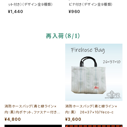
ット付き）（デザイン全9種類）
ビナ付き（デザイン全9種類）
¥1,440
¥960
再入荷（8/1）
消防ホースバッグ（青と緑ライン×
消防ホースバッグ（青と緑ライン×
内：黒）内ポケット、ファスナー付き
内：黒） 26×37×10/Yeco-c
26×37×10/Yeco-a_i_F
¥4,800
¥3,600