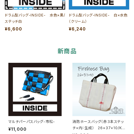
ドラム型バッグ-INSIDE- 水色×黒/
ドラム型バッグ-INSIDE- 白×水色
ステッチ白
（クリーム）
¥6,600
¥6,240
新商品
マルチパーパスバッグ-市松-
消防ホースバッグ（赤３本ステッ
チ×内：生成） 26×37×10/K2
¥11,000